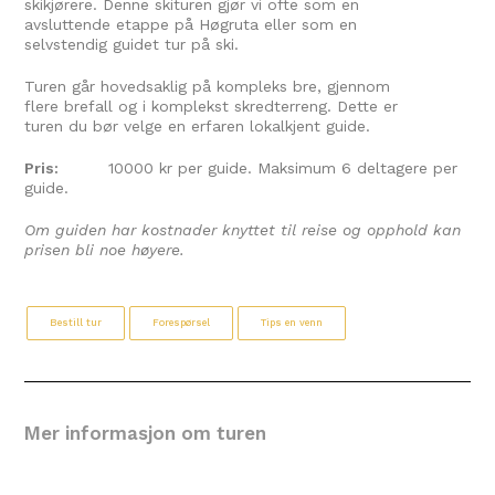
skikjørere. Denne skituren gjør vi ofte som en
avsluttende etappe på Høgruta eller som en
selvstendig guidet tur på ski.
Turen går hovedsaklig på kompleks bre, gjennom
flere brefall og i komplekst skredterreng. Dette er
turen du bør velge en erfaren lokalkjent guide.
Pris:
10000 kr per guide. Maksimum 6 deltagere per
guide.
Om guiden har kostnader knyttet til reise og opphold kan
prisen bli noe høyere.
Bestill tur
Forespørsel
Tips en venn
Mer informasjon om turen