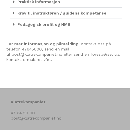
Praktisk informasjon
Krav til instruktøren / guidens kompetanse
Pedagogisk profil og HMS
For mer informasjon og påmelding
: Kontakt oss på
telefon
47645000
, send en mail
til
post@klatrekompaniet.no
eller send en
forespørsel via
kontaktformularet vårt.
Klatrekompaniet
47 64 50 00
post@klatrekompaniet.no