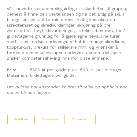
Vårt hovedfokus under skiguiding er sikkerheten til gruppa,
dernest å finne den beste snøen og ha det artig på ski. I
tillegg ønsker vi å formidle mest mulig kunnskap om
skredtemaet og skredvurderinger, skikjøring på bre,
vinterturtips, høyfjellsvurderinger, skiteknikktips mm, for å
gi deltagerne grunnlag for å gjøre egne høyalpine turer
med sikker ferdsel undervegs. Vi holder mange skredkurs,
toppturkurs, brekurs for skikjørere mm, og vi ønsker å
formidle denne kunnskapen underveis dersom deltagere
ønsker kompetanseheving innenfor disse emnene.
Pris:
5500 kr per guide pluss 500 kr per deltager.
Maksimum 6 deltagere per guide.
Om guiden har kostnader knyttet til reise og opphold kan
prisen bli noe høyere.
Bestill tur
Forespørsel
Tips en venn