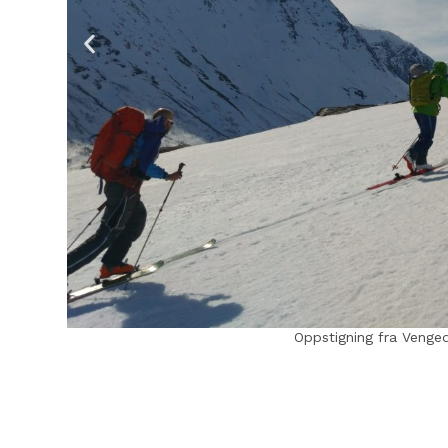
Toppen av Blånebba (1320 moh) m