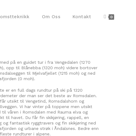
komstteknikk
Om Oss
Kontakt
0
 med på en guidet tur i fra Vengedalen (1270
), opp til Blånebba (1320 moh) videre bortover
sdalseggen til Mjelvafjellet (1215 moh) og ned
 Isfjorden (0 moh).
te er en full dags rundtur på ski på 1320
demeter der man ser det beste av Romsdalen.
får utsikt til Vengetind, Romsdalshorn og
llveggen. Vi har vinter på toppene men utsikt
 til våren i Romsdalen med Rauma elva og
ikt til havet. Du får fin skikjøring, rappell, en
g og fantastisk ryggtravers og fin skikjøring ned
 Isfjorden og urbane strøk i Åndalsnes. Bedre enn
fleste rundturer i alpene.