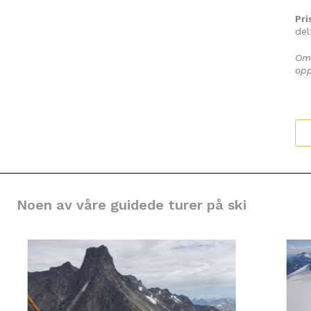
Pri
del
Om 
opp
Noen av våre guidede turer på ski