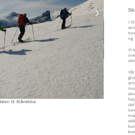
Sk
I t
and
tur
og 
Vi 
ove
det
Vår
gru
art
mul
skr
høy
ed Trollveggen i bakgrunnne
del
tur
man
ski
kun
kom