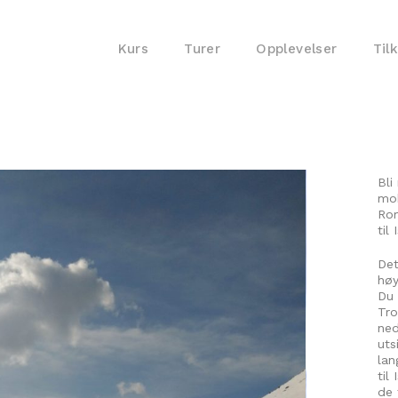
Kurs
Turer
Opplevelser
Til
Bli
moh
Rom
til
Det
høy
Du 
Tro
ned
uts
lan
til
de 