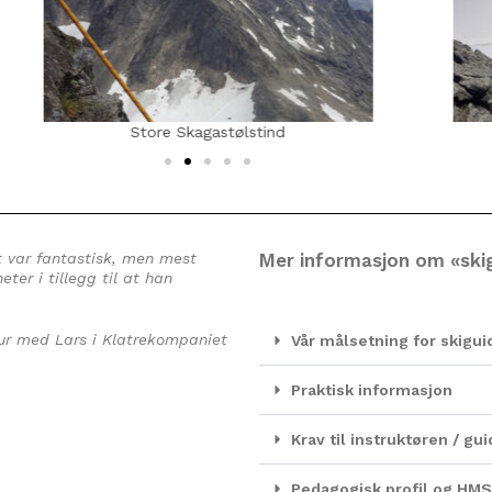
Store Skagastølstind
et var fantastisk, men mest
Mer informasjon om «ski
eter i tillegg til at han
 tur med Lars i Klatrekompaniet
Vår målsetning for skigui
Praktisk informasjon
Krav til instruktøren / g
Pedagogisk profil og HMS