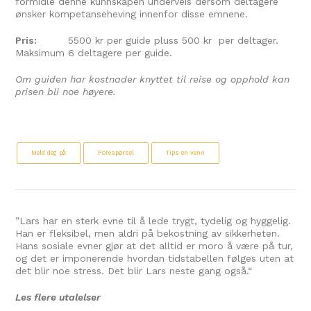
formidle denne kunnskapen underveis dersom deltagere
ønsker kompetanseheving innenfor disse emnene.
Pris:
5500 kr per guide pluss 500 kr per deltager.
Maksimum 6 deltagere per guide.
Om guiden har kostnader knyttet til reise og opphold kan
prisen bli noe høyere.
Meld deg på
Forespørsel
Tips en venn
”Lars har en sterk evne til å lede trygt, tydelig og hyggelig.
Han er fleksibel, men aldri på bekostning av sikkerheten.
Hans sosiale evner gjør at det alltid er moro å være på tur,
og det er imponerende hvordan tidstabellen følges uten at
det blir noe stress. Det blir Lars neste gang også.
“
Les flere utalelser